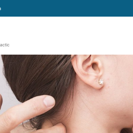
a
actic