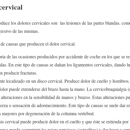
cervical
uce los dolores cervicales son las lesiones de las partes blandas, co
resivo de las mismas.
de causas que producen el dolor cervical.
ía de las ocasiones producidos por accidente de coche en los que se re
as. En este tipo de causas se dañan los ligamentos cervicales, dando lu
 producir fracturas.
e localizado en un disco cervical. Produce dolor de cuello y hombros.
dolor puede extenderse del brazo hasta la mano. La cervicobraquialgia (
alteraciones en la sensibilidad de manos y brazos. Estas alteraciones p
erza o sensación de adormecimiento. Este tipo de causas se suele dar e
 mayores por degeneración de la columna vertebral.
osis cervical puede producir dolor en el cuello y que éste se extienda por
eso puede comprimir las raíces nerviosas (osteofitos) y dar lugar a cer