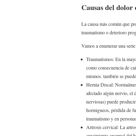
Causas del dolor 
La causa más común que prod
traumatismo o deterioro prog
Vamos a enumerar una serie 
Traumatismos: En la mayor
como consecuencia de caíd
mismos. también se pueden
Hernia Discal: Normalment
afectado algún nervio, el 
nerviosas) puede producir 
hormigueos, pérdida de fu
traumatismo y en personas
Artrosis cervical: La artr
crecimiento anormal del hu