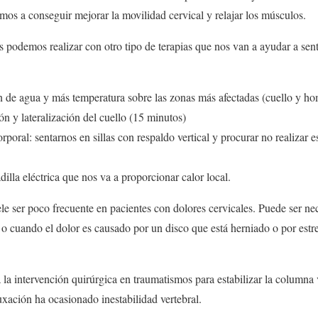
amos a conseguir mejorar la movilidad cervical y relajar los músculos.
os podemos realizar con otro tipo de terapias que nos van a ayudar a sen
 de agua y más temperatura sobre las zonas más afectadas (cuello y h
ión y lateralización del cuello (15 minutos)
rporal: sentarnos en sillas con respaldo vertical y procurar no realizar 
illa eléctrica que nos va a proporcionar calor local.
le ser poco frecuente en pacientes con dolores cervicales. Puede ser nec
 o cuando el dolor es causado por un disco que está herniado o por est
la intervención quirúrgica en traumatismos para estabilizar la columna v
 luxación ha ocasionado inestabilidad vertebral.