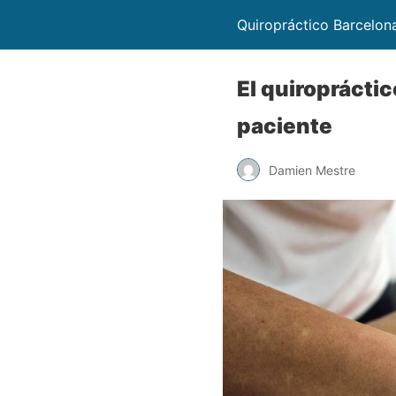
Quiropráctico Barcelon
El quiropráctic
paciente
Damien Mestre