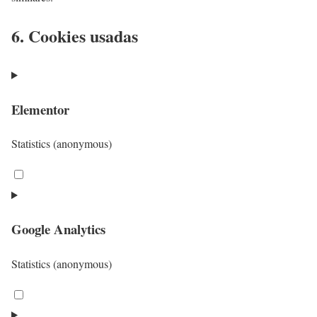
6. Cookies usadas
Elementor
Statistics (anonymous)
C
o
n
Google Analytics
s
e
Statistics (anonymous)
n
t
C
t
o