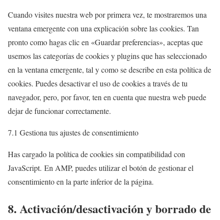
s
s
e
g
e
Cuando visites nuestra web por primera vez, te mostraremos una
e
s
o
r
ventana emergente con una explicación sobre las cookies. Tan
n
s
o
v
pronto como hagas clic en «Guardar preferencias», aceptas que
t
g
i
usemos las categorías de cookies y plugins que has seleccionado
t
l
c
en la ventana emergente, tal y como se describe en esta política de
o
e
e
cookies. Puedes desactivar el uso de cookies a través de tu
s
-
y
navegador, pero, por favor, ten en cuenta que nuestra web puede
e
r
o
dejar de funcionar correctamente.
r
e
u
v
7.1 Gestiona tus ajustes de consentimiento
c
t
i
a
u
c
Has cargado la política de cookies sin compatibilidad con
p
b
e
JavaScript. En AMP, puedes utilizar el botón de gestionar el
t
e
v
consentimiento en la parte inferior de la página.
c
a
8. Activación/desactivación y borrado de
h
r
a