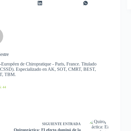
estre
-Européen de Chiropratique - Paris, France. Titulado
ma (ICSSD). Especializado en AK, SOT, CMRT, BEST,
ST, TBM.
: 44
SIGUIENTE
ENTRADA
Quiropráctica: El efecto dominó de la