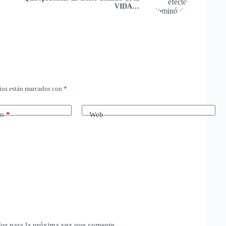
VIDA…
ios están marcados con
*
co
*
Web
dor para la próxima vez que comente.