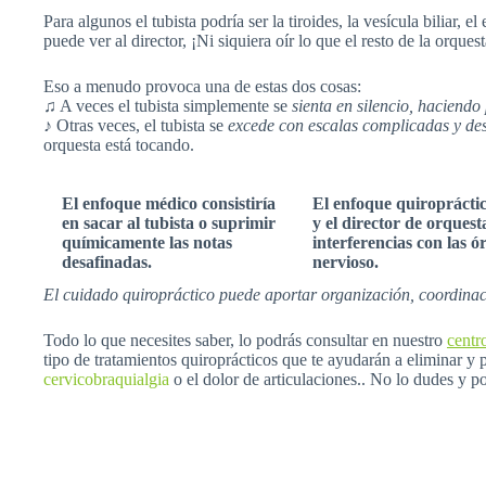
Para algunos el tubista podría ser la tiroides, la vesícula biliar,
puede ver al director, ¡Ni siquiera oír lo que el resto de la orques
Eso a menudo provoca una de estas dos cosas:
♫
A veces el tubista simplemente se
sienta en silencio, haciend
♪
Otras veces, el tubista se
excede con escalas complicadas y des
orquesta está tocando.
El enfoque médico consistiría
El enfoque quiropráctic
en
sacar
al tubista o
suprimir
y el director de orques
químicamente
las notas
interferencias
con las ór
desafinadas.
nervioso.
El cuidado quiropráctico puede aportar organización, coordina
Todo lo que necesites saber, lo podrás consultar en nuestro
centr
tipo de tratamientos quiroprácticos que te ayudarán a eliminar y p
cervicobraquialgia
o el dolor de articulaciones.. No lo dudes y p