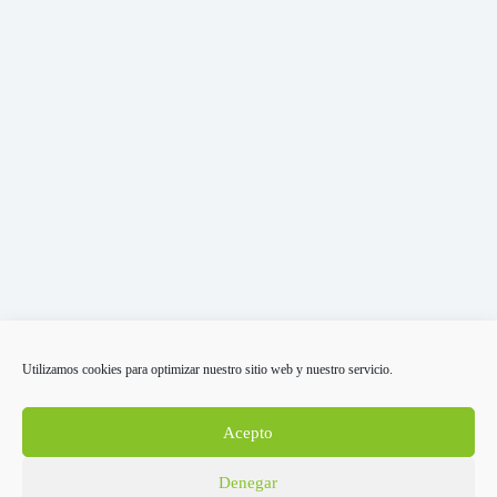
Técnica Sacro-Occipital (SOT)
Utilizamos cookies para optimizar nuestro sitio web y nuestro servicio.
3 de noviembre de 2022
Acepto
Quiropráctica en empresas
Quiropráctica para el estrés
Quiropráctica para la tercera edad
Denegar