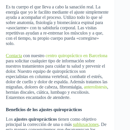
Es tu cuerpo el que lleva a cabo la sanación real. La
energía que yo le facilito mediante el ajuste simplemente
ayuda a acompañar el proceso. Utilizo todo lo que sé
sobre anatomía, fisiología y biomecánica espinal para
«asociarme» con tu
sabiduría corporal. Las visitas
repetitivas ayudan a re-entrenar los músculos y a que,
con el tiempo, tu propio cuerpo pueda «corregirse»
solo.
Contacta
con nuestro
centro quiropráctico en Barcelona
para solicitar cualquier tipo de información sobre
nuestros tratamientos para cuidar tu salud y prevenir el
dolor. Nuestro equipo de quiroprácticos son
especialistas en columna vertebral, combatir el estrés,
dolor de cuello y dolor de espalda. Además tratamos las
migrañas, dolores de cabeza, fibromialgia,
anterolistesis
,
hernias discales, ciática, lumbago y escoliosis.
Estaremos encantados de atenderte.
Beneficios de los ajustes quiroprácticos
Los
ajustes quiroprácticos
tienen como objetivo
principal la corrección de una o más
subluxaciones
. De
esta manera conseguiremos que desaparezcan los